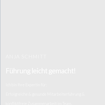
ANJA SCHMITT
Führung leicht gemacht!
Ich bin Ihre Expertin für:
Erfolgreiche & gesunde Mitarbeiterführung &
konfliktfreie Zusammenarbeit im Team.